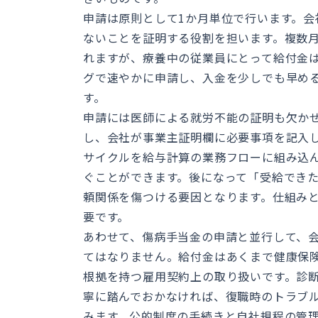
申請は原則として1か月単位で行います。
ないことを証明する役割を担います。複数
れますが、療養中の従業員にとって給付金
グで速やかに申請し、入金を少しでも早め
す。
申請には医師による就労不能の証明も欠か
し、会社が事業主証明欄に必要事項を記入
サイクルを給与計算の業務フローに組み込
ぐことができます。後になって「受給でき
頼関係を傷つける要因となります。仕組み
要です。
あわせて、傷病手当金の申請と並行して、
てはなりません。給付金はあくまで健康保
根拠を持つ雇用契約上の取り扱いです。診
寧に踏んでおかなければ、復職時のトラブ
みます。公的制度の手続きと自社規程の管