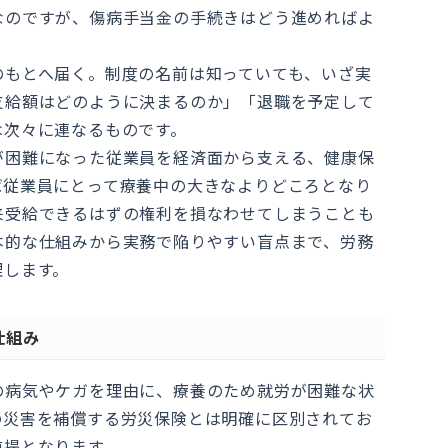
なのですが、傷病手当金の手続きはどう進めればよ
のもとへ届く。制度の名前は知っていても、いざ実
支給額はどのように決まるのか」「退職を予定して
は次々に連なるものです。
が困難になった従業員を経済面から支える、健康保
ば従業員にとって療養中の大きなよりどころとなり
来受給できるはずの権利を損なわせてしまうことも
本的な仕組みから実務で陥りやすい盲点まで、労務
理します。
仕組み
の病気やケガを理由に、療養のため就労が困難な状
の災害を補償する労災保険とは明確に区別されてお
前提となります。