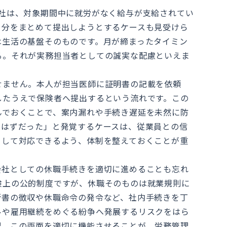
会社は、対象期間中に就労がなく給与が支給されてい
月分をまとめて提出しようとするケースも見受けら
は生活の基盤そのものです。月が締まったタイミン
る。それが実務担当者としての誠実な配慮といえま
せません。本人が担当医師に証明書の記載を依頼
したうえで保険者へ提出するという流れです。この
んでおくことで、案内漏れや手続き遅延を未然に防
たはずだった」と発覚するケースは、従業員との信
として対応できるよう、体制を整えておくことが重
会社としての休職手続きを適切に進めることも忘れ
険上の公的制度ですが、休職そのものは就業規則に
断書の徴収や休職命令の発令など、社内手続きを丁
ルや雇用継続をめぐる紛争へ発展するリスクをはら
理。この両面を適切に機能させることが、労務管理