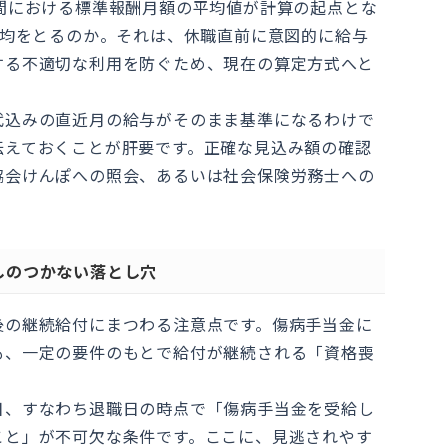
間における標準報酬月額の平均値が計算の起点とな
平均をとるのか。それは、休職直前に意図的に給与
する不適切な利用を防ぐため、現在の算定方式へと
代込みの直近月の給与がそのまま基準になるわけで
伝えておくことが肝要です。正確な見込み額の確認
協会けんぽへの照会、あるいは社会保険労務士への
しのつかない落とし穴
後の継続給付にまつわる注意点です。傷病手当金に
も、一定の要件のもとで給付が継続される「資格喪
。
日、すなわち退職日の時点で「傷病手当金を受給し
こと」が不可欠な条件です。ここに、見逃されやす